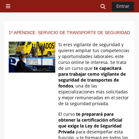
Salta al contenido principal
Selector de 
Entrar
Panel lateral
1º APÉNDICE: SERVICIO DE TRANSPORTE DE SEGURIDAD
Si eres vigilante de seguridad y
quieres ampliar tus competencias
y oportunidades laborales, este
curso online te interesa. Se trata
de un curso que
te capacitará
para trabajar como vigilante de
seguridad de transportes de
fondos
, una de las
especializaciones más solicitadas
y mejor remuneradas en el sector
de la seguridad privada.
El curso
te preparará para
obtener la certificación oficial
que exige la Ley de Seguridad
Privada
para desempeñar esta
función, y te formará en todos los