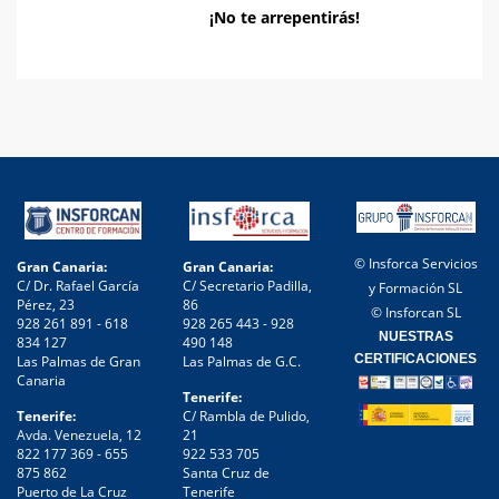
¡No te arrepentirás!
© Insforca Servicios
Gran Canaria:
Gran Canaria:
C/ Dr. Rafael García
C/ Secretario Padilla,
y Formación SL
Pérez, 23
86
© Insforcan SL
928 261 891 - 618
928 265 443 - 928
NUESTRAS
834 127
490 148
CERTIFICACIONES
Las Palmas de Gran
Las Palmas de G.C.
Canaria
Tenerife:
Tenerife:
C/ Rambla de Pulido,
Avda. Venezuela, 12
21
822 177 369 - 655
922 533 705
875 862
Santa Cruz de
Puerto de La Cruz
Tenerife